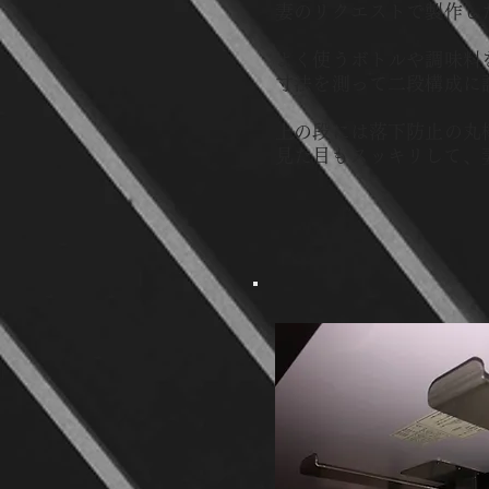
妻のリクエストで製作し
よく使うボトルや調味料
寸法を測って二段構成に
上の段には落下防止の丸
​見た目もスッキリして、