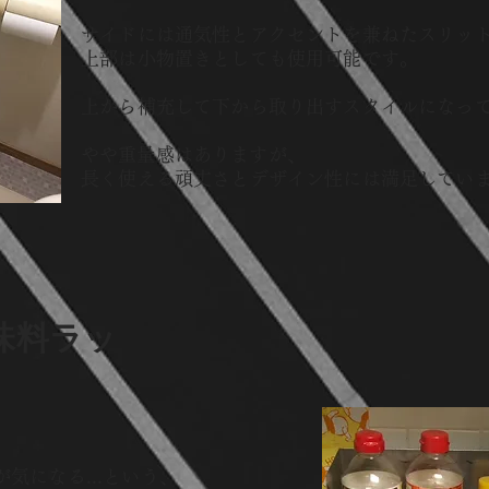
サイドには通気性とアクセントを兼ねたスリッ
上部は小物置きとしても使用可能です。
上から補充して下から取り出すスタイルになって
​やや重量感はありますが、
長く使える頑丈さとデザイン性には満足してい
味料ラッ
気になる...という、