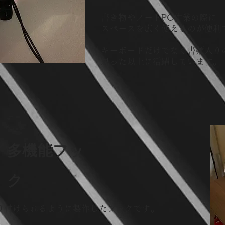
書き物やノートPC作業の際に
スペースを広く使えるのが便利
​キーボードだけでなく書類入
思った以上に活躍しています。
​多機能フッ
ク
り付けられるように製作したフックです。