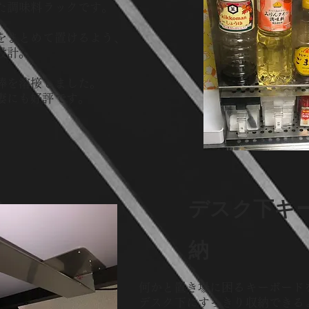
た調味料ラックです。
をまとめて置けるよう、
設計。
棒を溶接しました。
妻にも好評です。
​デスク下キ
納
何かと置き場に困るキーボード
デスク下にすっきり収納できる