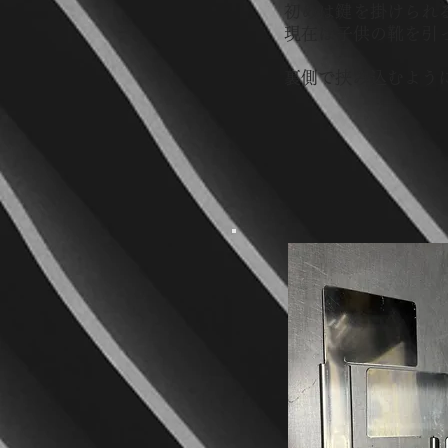
​初めは鍵を掛けられ
現在は子供の靴を引
​裏側で挟み込むよ