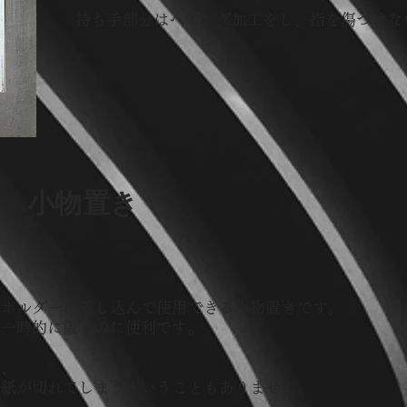
持ち手部分はヘミング加工
をし、
指を傷つけな
​小物置き
ーホルダーに
差し込んで
使用できる
小物置きです。
ど一時的に置くのに便利です。
で、
て
紙が切れてしまうということもありません。