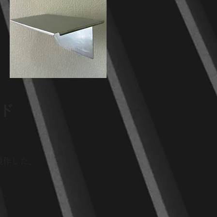
ド
製作した、
り、