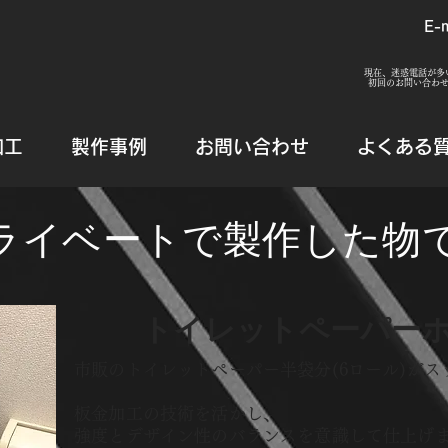
E-
現在、迷惑電話が多
​初回のお問い合わ
加工
製作事例
お問い合わせ
よくある
ライベートで製作した物
​トイレットペーパー
市販のトイレットペーパー半袋分(6ロール)が
板金加工の技術を活かし、
強度とデザイン性のバランスを意識して仕上げ