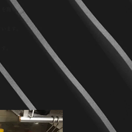
トを施し、
います​。
ます。