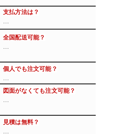
お見積り→弊社からご回答→

支払方法は？
支払

お客様からの発注→製作→納品

初めてご利用いただくお客様は、

現金・現金振込・電子債権

ご希望のお支払い方法や

全国配送可能？
全国配送可能？

約束手形・小切手等で

納品方法を

お支払いいただけます。

ご相談させていただきます。
配送可能なサイズの製品であれば

郵送でお届けいたします。

※お客様指定の締日・支払日等を
個人でも注文可能？
個人でも注文可能？

大田区・川崎など、

お知らせください

お近くの場合は

※手形・小切手は2026年度末の廃
図面等ご用意いただければ

​図面がなくても注文可能？
図面がなくても注文可能？

直接納品に伺います。
止までの間に限ります

対応できる場合もあります。

ご相談ください。
間違い防止のため、

なお、

簡略的なもので構いませんので、

弊社のインボイス登録番号は

​見積は無料？
見積は無料？

手書き図など描いて

「T8010802014684」です。