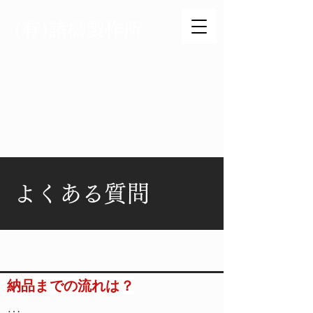
(有)諸橋製作所
E-mail：
お問い合わせはこちら
TEL：
03-3731-0470
現在、迷惑電話が多いため、登録の無い番号からの着信には応対しておりません。
​初回のお問い合わせは、お手数ですがお問合せフォームよりお願いいたします。
よくある質問
納品までの流れは？
納品までの流れは？
